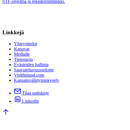
STF-ohjelma ja rekisteröintilinkki.
Linkkejä
Yhteystiedot
Kanavat
Medialle
Tietosuoja
Evästeiden hallinta
Saavutettavuusseloste
Visitfinland.com
Kansainvälistymiskysely
Tilaa uutiskirje
LinkedIn