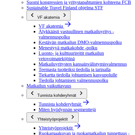
Suomi kongressien ja yritystapahtumien kohteena FCB
Sustainable Travel Finland ohjelma STF
VF akatemia
VF akatemia
Älykkäästi vastuullinen matkailuyritys -
valmennuspolku
Kestävän matkailun DMO-valmennuspolku
Menestyvä matkakohde -polku
Luonto- ja kulttuurireitit matkailun
vetovoimatekijöinä
Matkailuyritysten kansainvälistymisvalmennus
Teemasta tuotteiksi tiedolla ja tarinalla
Tiekartta tiedolla johtamisen kasvupolulle
Tiedolla johtamisen valmennuspolku
Matkailun vaikuttavuus
Tunnista kohderyhmät
Tunnista kohderyhmät
Miten hyödynnän segmenttejä
Yhteistyöprojektit
Yhteistyöprojektit
Ruokamaakuvan ja ruokamatkailun tunnettuus -