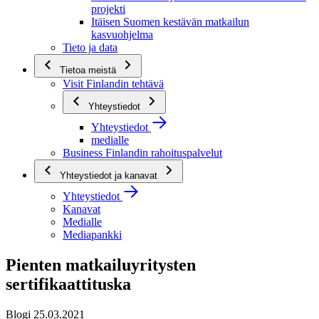
projekti
Itäisen Suomen kestävän matkailun
kasvuohjelma
Tieto ja data
Tietoa meistä
Visit Finlandin tehtävä
Yhteystiedot
Yhteystiedot
medialle
Business Finlandin rahoituspalvelut
Yhteystiedot ja kanavat
Yhteystiedot
Kanavat
Medialle
Mediapankki
Pienten matkailuyritysten
sertifikaattituska
Blogi 25.03.2021