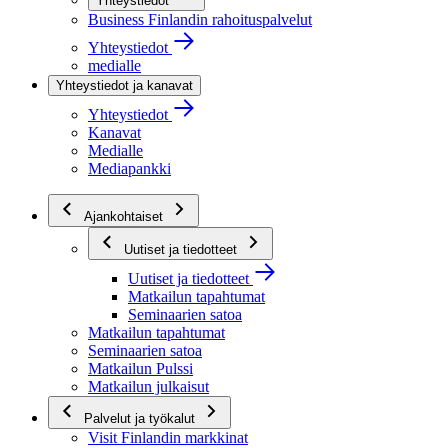
Yhteystiedot
Business Finlandin rahoituspalvelut
Yhteystiedot
medialle
Yhteystiedot ja kanavat
Yhteystiedot
Kanavat
Medialle
Mediapankki
Ajankohtaiset
Uutiset ja tiedotteet
Uutiset ja tiedotteet
Matkailun tapahtumat
Seminaarien satoa
Matkailun tapahtumat
Seminaarien satoa
Matkailun Pulssi
Matkailun julkaisut
Palvelut ja työkalut
Visit Finlandin markkinat