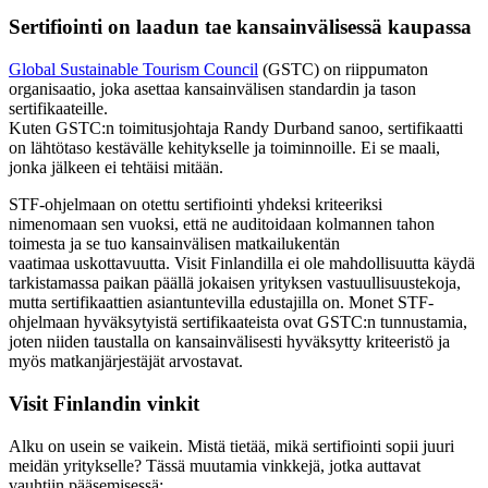
Sertifiointi on laadun tae kansainvälisessä kaupassa
Global Sustainable Tourism Council
(GSTC) on riippumaton
organisaatio, joka asettaa kansainvälisen standardin ja tason
sertifikaateille.
Kuten GSTC:n toimitusjohtaja Randy Durband sanoo, sertifikaatti
on lähtötaso kestävälle kehitykselle ja toiminnoille. Ei se maali,
jonka jälkeen ei tehtäisi mitään.
STF-ohjelmaan on otettu sertifiointi yhdeksi kriteeriksi
nimenomaan sen vuoksi, että ne auditoidaan kolmannen tahon
toimesta ja se tuo kansainvälisen matkailukentän
vaatimaa uskottavuutta. Visit Finlandilla ei ole mahdollisuutta käydä
tarkistamassa paikan päällä jokaisen yrityksen vastuullisuustekoja,
mutta sertifikaattien asiantuntevilla edustajilla on. Monet STF-
ohjelmaan hyväksytyistä sertifikaateista ovat GSTC:n tunnustamia,
joten niiden taustalla on kansainvälisesti hyväksytty kriteeristö ja
myös matkanjärjestäjät arvostavat.
Visit Finlandin vinkit
Alku on usein se vaikein. Mistä tietää, mikä sertifiointi sopii juuri
meidän yritykselle? Tässä muutamia vinkkejä, jotka auttavat
vauhtiin pääsemisessä: