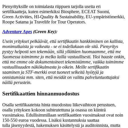
Pienyrityksille on toimialasta riippuen tarjolla useita eri
sertifikaatteja, kuten esimerkiksi Biosphere, ECEAT Suomi,
Green Activities, HI-Quality & Sustainability, EU-ympäristömerkki,
Roope Satama ja Travelife for Tour Operators.
Adventure Apes
(Green Key):
Usein yritykset pelkäävät, että sertifikaatin hankkiminen on kallista,
monimutkaista ja vaikeata - se ei todellakaan ole sitä. Pienyritys
pystyy helposti sen tekemään, sillä yllättäen huomaamme, että me
Suomessa toimimme jo melko lailla vastuullisesti. Yksi haaste onkin,
että me emme ole dokumentoineet tekemistämme, vaikka toimimme
vastuullisuuden näkökulmasta jo oikein. Meille sertifikaatin
saaminen ja STF-merkki ovat tuoneet selkeitä hyötyjä ja
onnistumisia mm. siten, että meidät on valittu palveluntuottajaksi
näillä perustein.
Sertifikaattien hinnanmuodostus
Osalla sertifikaateista hinta muodostuu liikevaihtoon perustuen,
osalla yrityksen kokoon suhteutettuna ja osassa on kiinteä
vuosimaksu. Edullisimmillaan sertifikaattien vuosimaksut ovat noin
150-550 euroa vuodessa. Lisäksi kustannuksia saattaa
tulla jäsenyydestä, hakemuksen käsittelystä ja auditoinnista, mutta