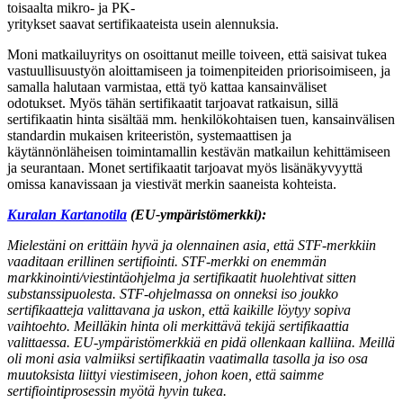
toisaalta mikro- ja PK-
yritykset saavat sertifikaateista usein alennuksia.
Moni matkailuyritys on osoittanut meille toiveen, että saisivat tukea
vastuullisuustyön aloittamiseen ja toimenpiteiden priorisoimiseen, ja
samalla halutaan varmistaa, että työ kattaa kansainväliset
odotukset. Myös tähän sertifikaatit tarjoavat ratkaisun, sillä
sertifikaatin hinta sisältää mm. henkilökohtaisen tuen, kansainvälisen
standardin mukaisen kriteeristön, systemaattisen ja
käytännönläheisen toimintamallin kestävän matkailun kehittämiseen
ja seurantaan. Monet sertifikaatit tarjoavat myös lisänäkyvyyttä
omissa kanavissaan ja viestivät merkin saaneista kohteista.
Kuralan Kartanotila
(EU-ympäristömerkki):
Mielestäni on erittäin hyvä ja olennainen asia, että STF-merkkiin
vaaditaan erillinen sertifiointi. STF-merkki on enemmän
markkinointi/viestintäohjelma ja sertifikaatit huolehtivat sitten
substanssipuolesta. STF-ohjelmassa on onneksi iso joukko
sertifikaatteja valittavana ja uskon, että kaikille löytyy sopiva
vaihtoehto. Meilläkin hinta oli merkittävä tekijä sertifikaattia
valittaessa. EU-ympäristömerkkiä en pidä ollenkaan kalliina. Meillä
oli moni asia valmiiksi sertifikaatin vaatimalla tasolla ja iso osa
muutoksista liittyi viestimiseen, johon koen, että saimme
sertifiointiprosessin myötä hyvin tukea.