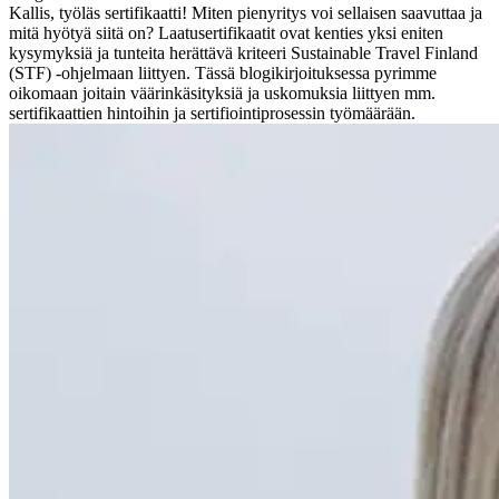
Kallis, työläs sertifikaatti! Miten pienyritys voi sellaisen saavuttaa ja
mitä hyötyä siitä on? Laatusertifikaatit ovat kenties yksi eniten
kysymyksiä ja tunteita herättävä kriteeri Sustainable Travel Finland
(STF) -ohjelmaan liittyen. Tässä blogikirjoituksessa pyrimme
oikomaan joitain väärinkäsityksiä ja uskomuksia liittyen mm.
sertifikaattien hintoihin ja sertifiointiprosessin työmäärään.