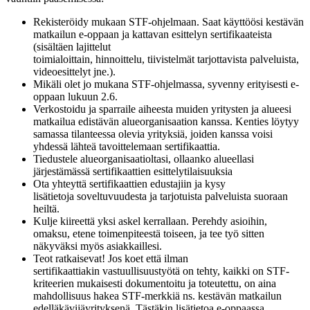
Rekisteröidy mukaan STF-ohjelmaan. Saat käyttöösi kestävän
matkailun e-oppaan ja kattavan esittelyn sertifikaateista
(sisältäen lajittelut
toimialoittain, hinnoittelu, tiivistelmät tarjottavista palveluista,
videoesittelyt jne.).
Mikäli olet jo mukana STF-ohjelmassa, syvenny erityisesti e-
oppaan lukuun 2.6.
Verkostoidu ja sparraile aiheesta muiden yritysten ja alueesi
matkailua edistävän alueorganisaation kanssa. Kenties löytyy
samassa tilanteessa olevia yrityksiä, joiden kanssa voisi
yhdessä lähteä tavoittelemaan sertifikaattia.
Tiedustele alueorganisaatioltasi, ollaanko alueellasi
järjestämässä sertifikaattien esittelytilaisuuksia
Ota yhteyttä sertifikaattien edustajiin ja kysy
lisätietoja soveltuvuudesta ja tarjotuista palveluista suoraan
heiltä.
Kulje kiireettä yksi askel kerrallaan. Perehdy asioihin,
omaksu, etene toimenpiteestä toiseen, ja tee työ sitten
näkyväksi myös asiakkaillesi.
Teot ratkaisevat! Jos koet että ilman
sertifikaattiakin vastuullisuustyötä on tehty, kaikki on STF-
kriteerien mukaisesti dokumentoitu ja toteutettu, on aina
mahdollisuus hakea STF-merkkiä ns. kestävän matkailun
edelläkävijäyrityksenä. Tästäkin lisätietoa e-oppaassa