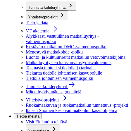
Tunnista kohderyhmät
Yhteistyöprojektit
Tieto ja data
VF akatemia
Älykkäästi vastuullinen matkailuyritys -
valmennuspolku
Kestävän matkailun DMO-valmennuspolku
Menestyvä matkakohde -polku
Luonto- ja kulttuurireitit matkailun vetovoimatekijöinä
Matkailuyritysten kansainvälistymisvalmennus
Teemasta tuotteiksi tiedolla ja tarinalla
Tiekartta tiedolla johtamisen kasvupolulle
Tiedolla johtamisen valmennuspolku
Tunnista kohderyhmät
Miten hyödynnän segmenttejä
Yhteistyöprojektit
Ruokamaakuvan ja ruokamatkailun tunnettuus -projekti
Itäisen Suomen kestävän matkailun kasvuohjelma
Tietoa meistä
Visit Finlandin tehtävä