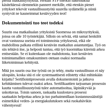
pieniä matkailuyrityksiä. Heidän STF-merkin hakemuksia
käsiteltäessä olemmekin panneet merkille, että etenkin pienet
yritykset tekevät vastuullisuustyötä suurella sydämellä ja niistä
syntyvät ne kauneimmat kestävyyden teot!
Dokumentointi tuo teot todeksi
Suurin osa matkailualan yrityksistä Suomessa on mikroyrityksiä,
joissa on alle 10 työntekijää. Silloin on selvää, että samat henkilöt
ovat vastuussa useista eri toiminnoista yrityksessä, eikä ole
mahdollista palkata erillistä kestävän matkailun asiantuntijaa. Työ on
siis tehtävä itse, ja helposti tuntuu, että työ kuormittaa kiireistä arkea
entisestään. Se ei kuitenkaan ole mahdotonta, kun kestävien
toimintamallien omaksuminen otetaan osaksi normaalia
liiketoiminnan kehitystä.
Mitä jos suurin osa itse työstä on jo tehty, mutta vastuullisuus ei näy
ulospäin, koska sitä ei ole systemaattisesti edistetty eikä mihinkään
kirjattu? Sertifiointiprosessin avulla dokumentointi ja jatkuva
kehittäminen tulevat osaksi arkea. Sertifikaattien tarjoaman prosessin
kautta vastuullisuustyöstä tulee automatisoitua, läpinäkyvää ja
uskottavaa. Toisin sanoen, raskaalta kuulostava prosessi
saattaakin helpottaa arkea ja tuo parhaimmillaan kustannussäästöjä
esimerkiksi veden- ja energiakulutuksen sekä ruokahävikin
vähentyessä!