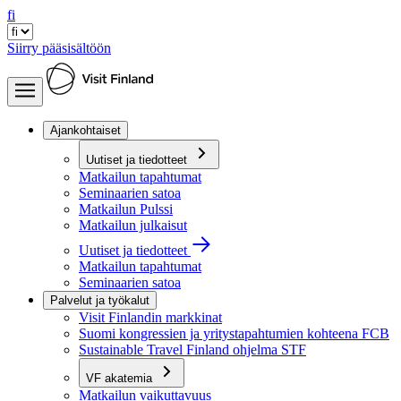
fi
Siirry pääsisältöön
Ajankohtaiset
Uutiset ja tiedotteet
Matkailun tapahtumat
Seminaarien satoa
Matkailun Pulssi
Matkailun julkaisut
Uutiset ja tiedotteet
Matkailun tapahtumat
Seminaarien satoa
Palvelut ja työkalut
Visit Finlandin markkinat
Suomi kongressien ja yritystapahtumien kohteena FCB
Sustainable Travel Finland ohjelma STF
VF akatemia
Matkailun vaikuttavuus