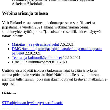
Askeleen 5 kohdalla.
Webinaarisarja tulossa
Visit Finland vastaa suureen tiedontarpeeseen sertifikaateista
järjestämällä vuoden 2021 aikana webinaarisarjan osana
suuralueyhteistyötä, jonka ”jaksoissa” eri sertifikaatit esittäytyvät
toimialoittain
:
Majoitus- ja ravitsemispalvelut
7.6.2021
DMC /incoming toimijat, ohjelmapalvelut ja matkaoppaan
palvelut
22.9.2021
Teema- ja kulttuurikäyntikohteet
12.10.2021
Urheilu ja liikuntakohteet 8.11.2021
Uutiskirjeistä löydät jatkossa tarkemmat ajat kevään ja syksyn
aikana pidettäviin webinaareihin! Näitä odotellessa voit tutustua
aiempiin tallenteisiin, jotka niin ikään löytyvät kestävän matkailun e-
oppaasta.
Lisätietoa
STF-ohjelmaan hyväksytyt sertifikaatit.