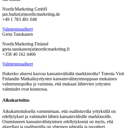
NordicMarketing GmbH
jan.badur(at)nordicmarketing.de
+49 1 783 481 048
Valmennusaiheet
Greta Tanskanen
NordicMarketing Finland
greta.tanskanen(at)nordicmarketing.fi
+358 40 162 4466
Valmennusaiheet
Hakeeko alueesi kasvua kansainvälisiltä markkinoilta? Toteuta Visit
Finlandin Matkailuyritysten kansainvälistymisoppaan mukainen
valmennuspolku ja varmista, että mukaan lähtevien yritysten
valmiudet ovat kunnossa.
Alkukartoitus
Alkukartoituksella varmistetaan, että osallistuvilla yrityksillä on
edellytykset ja valmiudet lähteä kansainvälisille markkinoille.
Onnistuneen kansainvälistymisen edellytyksenä on myös, että
alueellasi ja osallistujilla on yhteinen tahtotila ja tavoitteet.