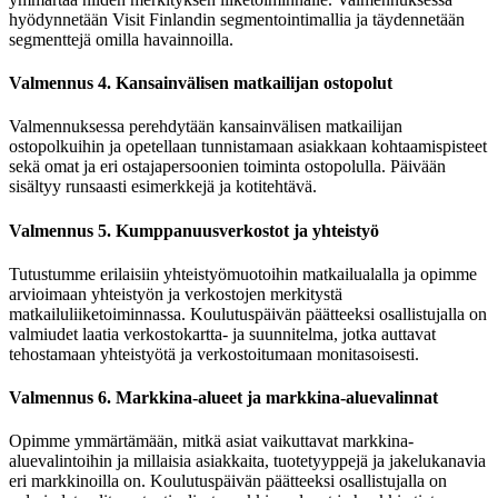
hyödynnetään Visit Finlandin segmentointimallia ja täydennetään
segmenttejä omilla havainnoilla.
Valmennus 4. Kansainvälisen matkailijan ostopolut
Valmennuksessa perehdytään kansainvälisen matkailijan
ostopolkuihin ja opetellaan tunnistamaan asiakkaan kohtaamispisteet
sekä omat ja eri ostajapersoonien toiminta ostopolulla. Päivään
sisältyy runsaasti esimerkkejä ja kotitehtävä.
Valmennus 5. Kumppanuusverkostot ja yhteistyö
Tutustumme erilaisiin yhteistyömuotoihin matkailualalla ja opimme
arvioimaan yhteistyön ja verkostojen merkitystä
matkailuliiketoiminnassa. Koulutuspäivän päätteeksi osallistujalla on
valmiudet laatia verkostokartta- ja suunnitelma, jotka auttavat
tehostamaan yhteistyötä ja verkostoitumaan monitasoisesti.
Valmennus 6. Markkina-alueet ja markkina-aluevalinnat
Opimme ymmärtämään, mitkä asiat vaikuttavat markkina-
aluevalintoihin ja millaisia asiakkaita, tuotetyyppejä ja jakelukanavia
eri markkinoilla on. Koulutuspäivän päätteeksi osallistujalla on