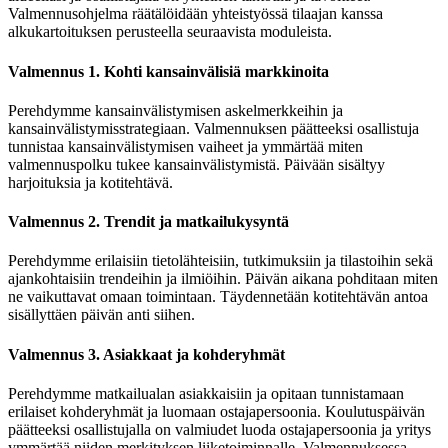
Valmennusohjelma räätälöidään yhteistyössä tilaajan kanssa
alkukartoituksen perusteella seuraavista moduleista.
Valmennus 1. Kohti kansainvälisiä markkinoita
Perehdymme kansainvälistymisen askelmerkkeihin ja
kansainvälistymisstrategiaan. Valmennuksen päätteeksi osallistuja
tunnistaa kansainvälistymisen vaiheet ja ymmärtää miten
valmennuspolku tukee kansainvälistymistä. Päivään sisältyy
harjoituksia ja kotitehtävä.
Valmennus 2. Trendit ja matkailukysyntä
Perehdymme erilaisiin tietolähteisiin, tutkimuksiin ja tilastoihin sekä
ajankohtaisiin trendeihin ja ilmiöihin. Päivän aikana pohditaan miten
ne vaikuttavat omaan toimintaan. Täydennetään kotitehtävän antoa
sisällyttäen päivän anti siihen.
Valmennus 3. Asiakkaat ja kohderyhmät
Perehdymme matkailualan asiakkaisiin ja opitaan tunnistamaan
erilaiset kohderyhmät ja luomaan ostajapersoonia. Koulutuspäivän
päätteeksi osallistujalla on valmiudet luoda ostajapersoonia ja yritys
ymmärtää niiden merkityksen liiketoiminnalle. Valmennuksessa