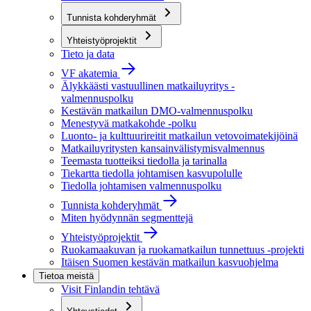
Tunnista kohderyhmät
Yhteistyöprojektit
Tieto ja data
VF akatemia
Älykkäästi vastuullinen matkailuyritys -
valmennuspolku
Kestävän matkailun DMO-valmennuspolku
Menestyvä matkakohde -polku
Luonto- ja kulttuurireitit matkailun vetovoimatekijöinä
Matkailuyritysten kansainvälistymisvalmennus
Teemasta tuotteiksi tiedolla ja tarinalla
Tiekartta tiedolla johtamisen kasvupolulle
Tiedolla johtamisen valmennuspolku
Tunnista kohderyhmät
Miten hyödynnän segmenttejä
Yhteistyöprojektit
Ruokamaakuvan ja ruokamatkailun tunnettuus -projekti
Itäisen Suomen kestävän matkailun kasvuohjelma
Tietoa meistä
Visit Finlandin tehtävä