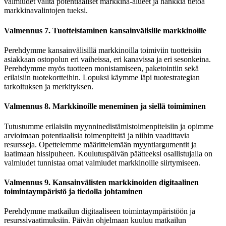
valmiudet valita potentiaaliset markkina-alueet ja hankkia tietoa
markkinavalintojen tueksi.
Valmennus 7. Tuotteistaminen kansainvälisille markkinoille
Perehdymme kansainvälisillä markkinoilla toimiviin tuotteisiin
asiakkaan ostopolun eri vaiheissa, eri kanavissa ja eri sesonkeina.
Perehdymme myös tuotteen monistamiseen, paketointiin sekä
erilaisiin tuotekortteihin. Lopuksi käymme läpi tuotestrategian
tarkoituksen ja merkityksen.
Valmennus 8. Markkinoille meneminen ja siellä toimiminen
Tutustumme erilaisiin myynninedistämistoimenpiteisiin ja opimme
arvioimaan potentiaalisia toimenpiteitä ja niihin vaadittavia
resursseja. Opettelemme määrittelemään myyntiargumentit ja
laatimaan hissipuheen. Koulutuspäivän päätteeksi osallistujalla on
valmiudet tunnistaa omat valmiudet markkinoille siirtymiseen.
Valmennus 9. Kansainvälisten markkinoiden digitaalinen
toimintaympäristö ja tiedolla johtaminen
Perehdymme matkailun digitaaliseen toimintaympäristöön ja
resurssivaatimuksiin. Päivän ohjelmaan kuuluu matkailun