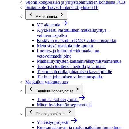
Suomi kongressien ja yritystapahtumien kohteena FCB
Sustainable Travel Finland ohjelma STF
VF akatemia
VF akatemia
Älykkäästi vastuullinen matkailuyritys -
valmennuspolku
Kestävän matkailun DMO-valmennuspolku
Menestyvä matkakohde -polku
Luonto- ja kulttuurireitit matkailun
vetovoimatekijöinä
Matkailuyritysten kansainvälistymisvalmennus
Teemasta tuotteiksi tiedolla ja tarinalla
Tiekartta tiedolla johtamisen kasvupolulle
Tiedolla johtamisen valmennuspolku
Matkailun vaikuttavuus
Tunnista kohderyhmät
Tunnista kohderyhmät
Miten hyödynnän segmenttejä
Yhteistyöprojektit
Yhteistyöprojektit
Ruokamaakuvan ja ruokamatkailun tunnettuus -