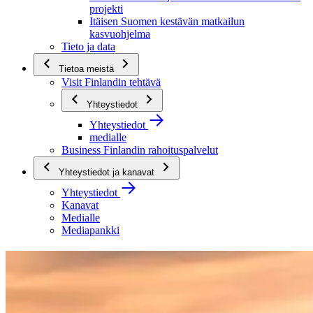
projekti
Itäisen Suomen kestävän matkailun
kasvuohjelma
Tieto ja data
Tietoa meistä
Visit Finlandin tehtävä
Yhteystiedot
Yhteystiedot
medialle
Business Finlandin rahoituspalvelut
Yhteystiedot ja kanavat
Yhteystiedot
Kanavat
Medialle
Mediapankki