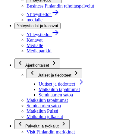
Yhteystiedot
Business Finlandin rahoituspalvelut
Yhteystiedot
medialle
Yhteystiedot ja kanavat
Yhteystiedot
Kanavat
Medialle
Mediapankki
Ajankohtaiset
Uutiset ja tiedotteet
Uutiset ja tiedotteet
Matkailun tapahtumat
Seminaarien satoa
Matkailun tapahtumat
Seminaarien satoa
Matkailun Pulssi
Matkailun julkaisut
Palvelut ja työkalut
Visit Finlandin markkinat