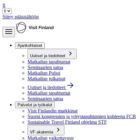
fi
Siirry pääsisältöön
Ajankohtaiset
Uutiset ja tiedotteet
Matkailun tapahtumat
Seminaarien satoa
Matkailun Pulssi
Matkailun julkaisut
Uutiset ja tiedotteet
Matkailun tapahtumat
Seminaarien satoa
Palvelut ja työkalut
Visit Finlandin markkinat
Suomi kongressien ja yritystapahtumien kohteena FCB
Sustainable Travel Finland ohjelma STF
VF akatemia
Matkailun vaikuttavuus