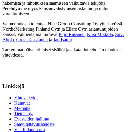
hakemista ja rahoituksen saamiseen vaikuttavia tekijöitä.
Perehdymme myös kansainvälistymisen riskeihin ja niihin
varautumiseen.
Valmennuksen toteuttaa Nice Group Consulting Oy yhteistyössä
NordicMarketing Finland Oy:n ja Ellare Oy:n asiantuntijoiden
kanssa. Valmentajina toimivat
Pirjo Räsänen
,
Kirsi Mikkola
,
Suvi
Ahola
,
Greta Tanskanen
ja
Jan Badur
.
Tarkemmat päiväkohtaiset sisällöt ja aikataulut tehdään tilauksen
yhteydessä.
Linkkejä
Yhteystiedot
Kanavat
Medialle
Tietosuoja
Evästeiden hallinta
Saavutettavuusseloste
Visitfinland.com