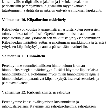
kansainvälisen digitaalisen jakelun ja jakelukanavakartan
periaatteisiin perehtyminen, digitaalisiin myyntikanaviin
tutustuminen ja digitaalisen jakelun erityiskysymyksien läpikäynti.
Valmennus 10. Kilpailuedun määrittely
Kilpailuetu voi koostua kymmenistä eri asioista kuten prosessien
toimivuudesta tai brändistä. Opettelemme tunnistamaan oman
kilpailuedun ja analysoimaan sen vaikutusta yrityksen toimintaan.
Kilpailuedun määrittely auttaa asemoitumaan markkinoilla ja terästää
yrityksen kilpailukykyä ja auttaa pääsemään tavoitteisiin.
Valmennus 11. Hinnoittelu
Perehdymme suunnitelmalliseen hinnoitteluun ja oman
hinnoittelustrategian määrittelyyn. Lisäksi käymme läpi erilaisia
hinnoittelukeinoja. Pohdimme myös miten hinnoittelustrategia ja
hinnoittelukeinot parantavat kilpailukykyä, tasaavat sesonkeja ja
parantavat katetta.
Valmennus 12. Riskienhallinta ja rahoitus
Perehdymme kansainvälistymisen kustannuksiin ja
rahoitustarpeisiin. Käymme läpi rahoitusohjelmia, rahoituksen