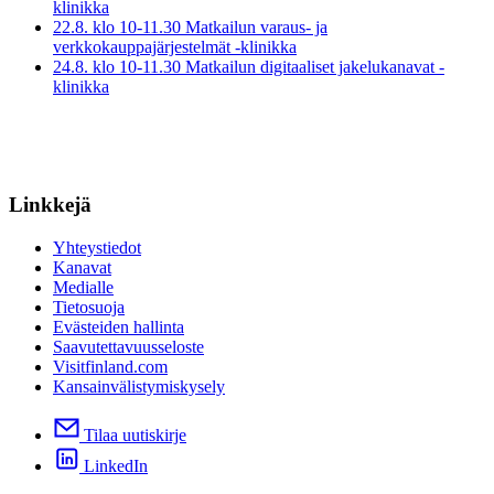
klinikka
22.8. klo 10-11.30 Matkailun varaus- ja
verkkokauppajärjestelmät -klinikka
24.8. klo 10-11.30 Matkailun digitaaliset jakelukanavat -
klinikka
Linkkejä
Yhteystiedot
Kanavat
Medialle
Tietosuoja
Evästeiden hallinta
Saavutettavuusseloste
Visitfinland.com
Kansainvälistymiskysely
Tilaa uutiskirje
LinkedIn