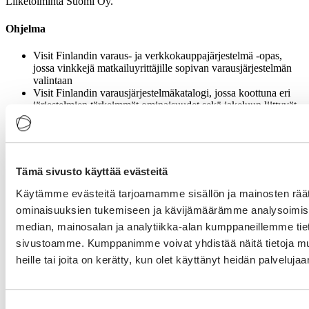
Liiketoiminta Suomi Oy.
Ohjelma
Visit Finlandin varaus- ja verkkokauppajärjestelmä -opas,
jossa vinkkejä matkailuyrittäjille sopivan varausjärjestelmän
valintaan
Visit Finlandin varausjärjestelmäkatalogi, jossa koottuna eri
järjestelmien tärkeimmät ominaisuudet sekä jakeluun liittyvät
mallit ja integraatiot (katalogissa mukana mm. Bokun, Johku,
Fareharbour, Hotellinx, Hoist, Checkfront)
Q&A ja keskustelua liittyen eri varausjärjestelmien valintaan,
toiminnallisuuksiin ja jakelumahdollisuuksiin
Tämä sivusto käyttää evästeitä
Aineisto
Käytämme evästeitä tarjoamamme sisällön ja mainosten räät
Visit Finlandin varaus- ja verkkokauppajärjestelmä -opas sekä
ominaisuuksien tukemiseen ja kävijämäärämme analysoimise
varausjärjestelmäkatalogi löytyvät
Matkailun julkaisut -osiosta.
median, mainosalan ja analytiikka-alan kumppaneillemme tieto
sivustoamme. Kumppanimme voivat yhdistää näitä tietoja muihi
Tallenne
heille tai joita on kerätty, kun olet käyttänyt heidän palvelujaa