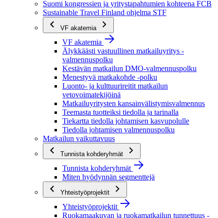
Suomi kongressien ja yritystapahtumien kohteena FCB
Sustainable Travel Finland ohjelma STF
VF akatemia
VF akatemia
Älykkäästi vastuullinen matkailuyritys -
valmennuspolku
Kestävän matkailun DMO-valmennuspolku
Menestyvä matkakohde -polku
Luonto- ja kulttuurireitit matkailun
vetovoimatekijöinä
Matkailuyritysten kansainvälistymisvalmennus
Teemasta tuotteiksi tiedolla ja tarinalla
Tiekartta tiedolla johtamisen kasvupolulle
Tiedolla johtamisen valmennuspolku
Matkailun vaikuttavuus
Tunnista kohderyhmät
Tunnista kohderyhmät
Miten hyödynnän segmenttejä
Yhteistyöprojektit
Yhteistyöprojektit
Ruokamaakuvan ja ruokamatkailun tunnettuus -