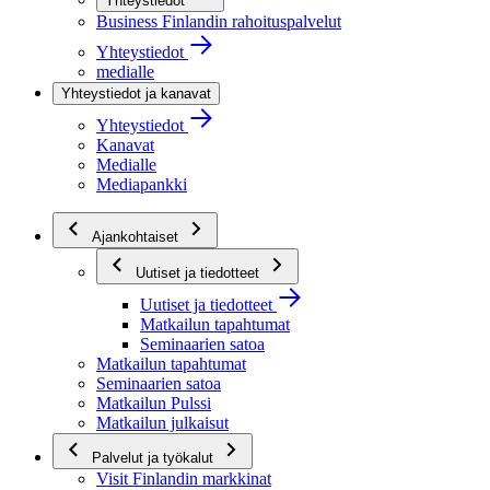
Yhteystiedot
Business Finlandin rahoituspalvelut
Yhteystiedot
medialle
Yhteystiedot ja kanavat
Yhteystiedot
Kanavat
Medialle
Mediapankki
Ajankohtaiset
Uutiset ja tiedotteet
Uutiset ja tiedotteet
Matkailun tapahtumat
Seminaarien satoa
Matkailun tapahtumat
Seminaarien satoa
Matkailun Pulssi
Matkailun julkaisut
Palvelut ja työkalut
Visit Finlandin markkinat