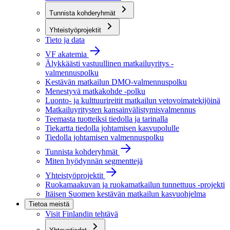
Tunnista kohderyhmät
Yhteistyöprojektit
Tieto ja data
VF akatemia
Älykkäästi vastuullinen matkailuyritys -
valmennuspolku
Kestävän matkailun DMO-valmennuspolku
Menestyvä matkakohde -polku
Luonto- ja kulttuurireitit matkailun vetovoimatekijöinä
Matkailuyritysten kansainvälistymisvalmennus
Teemasta tuotteiksi tiedolla ja tarinalla
Tiekartta tiedolla johtamisen kasvupolulle
Tiedolla johtamisen valmennuspolku
Tunnista kohderyhmät
Miten hyödynnän segmenttejä
Yhteistyöprojektit
Ruokamaakuvan ja ruokamatkailun tunnettuus -projekti
Itäisen Suomen kestävän matkailun kasvuohjelma
Tietoa meistä
Visit Finlandin tehtävä