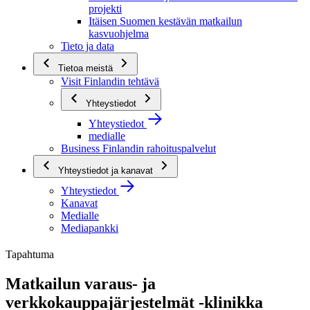
projekti
Itäisen Suomen kestävän matkailun
kasvuohjelma
Tieto ja data
Tietoa meistä
Visit Finlandin tehtävä
Yhteystiedot
Yhteystiedot
medialle
Business Finlandin rahoituspalvelut
Yhteystiedot ja kanavat
Yhteystiedot
Kanavat
Medialle
Mediapankki
Tapahtuma
Matkailun varaus- ja
verkkokauppajärjestelmät -klinikka