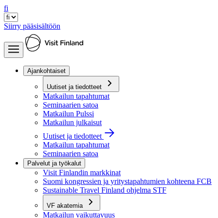
fi
Siirry pääsisältöön
Ajankohtaiset
Uutiset ja tiedotteet
Matkailun tapahtumat
Seminaarien satoa
Matkailun Pulssi
Matkailun julkaisut
Uutiset ja tiedotteet
Matkailun tapahtumat
Seminaarien satoa
Palvelut ja työkalut
Visit Finlandin markkinat
Suomi kongressien ja yritystapahtumien kohteena FCB
Sustainable Travel Finland ohjelma STF
VF akatemia
Matkailun vaikuttavuus