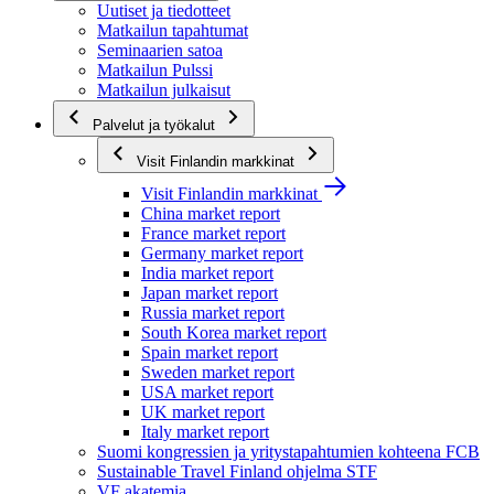
Uutiset ja tiedotteet
Matkailun tapahtumat
Seminaarien satoa
Matkailun Pulssi
Matkailun julkaisut
Palvelut ja työkalut
Visit Finlandin markkinat
Visit Finlandin markkinat
China market report
France market report
Germany market report
India market report
Japan market report
Russia market report
South Korea market report
Spain market report
Sweden market report
USA market report
UK market report
Italy market report
Suomi kongressien ja yritystapahtumien kohteena FCB
Sustainable Travel Finland ohjelma STF
VF akatemia