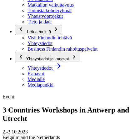
Matkailun vaikuttavuus
Tunnista kohderyhmät
Yhteistyöprojektit
Tieto ja data
Tietoa meistä
Visit Finlandin tehtävä
Yhteystiedot
Business Finlandin rahoituspalvelut
Yhteystiedot ja kanavat
Yhteystiedot
Kanavat
Medialle
Mediapankki
Event
3 Countries Workshops in Antwerp and
Utrecht
2.-3.10.2023
Belgium and the Netherlands