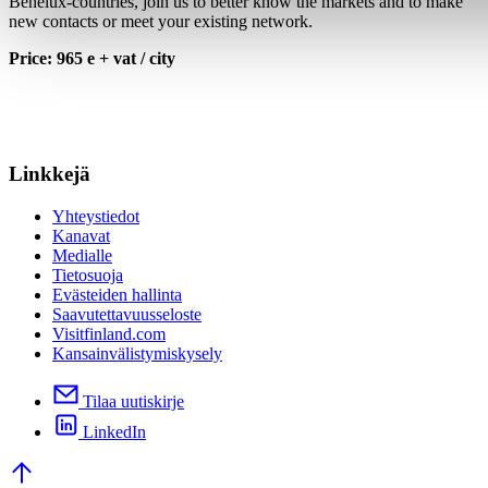
Benelux-countries, join us to better know the markets and to make
new contacts or meet your existing network.
Price: 965 e + vat / city
Linkkejä
Yhteystiedot
Kanavat
Medialle
Tietosuoja
Evästeiden hallinta
Saavutettavuusseloste
Visitfinland.com
Kansainvälistymiskysely
Tilaa uutiskirje
LinkedIn