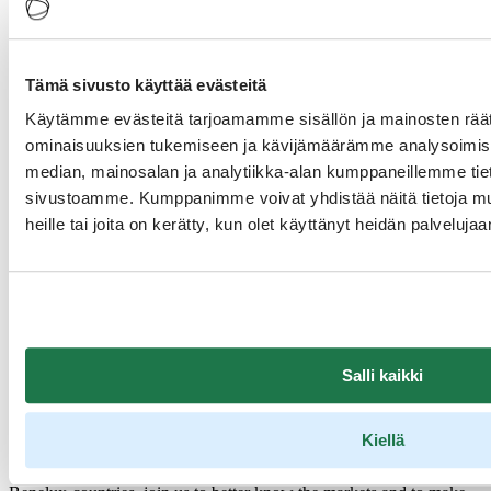
Tämä sivusto käyttää evästeitä
Käytämme evästeitä tarjoamamme sisällön ja mainosten räät
ominaisuuksien tukemiseen ja kävijämäärämme analysoimise
median, mainosalan ja analytiikka-alan kumppaneillemme tieto
sivustoamme. Kumppanimme voivat yhdistää näitä tietoja muihi
heille tai joita on kerätty, kun olet käyttänyt heidän palvelujaa
Welcome to join the 3 Countries Workshop in Antwerp and Utrecht
Salli kaikki
with Visit Finland on 2.-3.10.2023.
The event invites the most important Belgian and Dutch tour
operators and travel agencies for one-day events for networking.
Kiellä
The event is organized together with Visit Iceland and Visit Estonia.
The demand for Nordic countries has been steadily in the rise in the