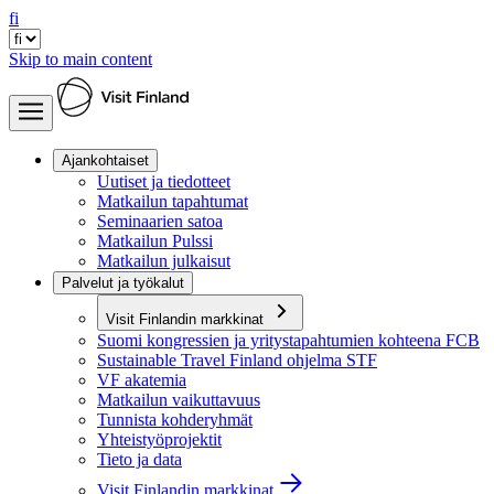
fi
Skip to main content
Ajankohtaiset
Uutiset ja tiedotteet
Matkailun tapahtumat
Seminaarien satoa
Matkailun Pulssi
Matkailun julkaisut
Palvelut ja työkalut
Visit Finlandin markkinat
Suomi kongressien ja yritystapahtumien kohteena FCB
Sustainable Travel Finland ohjelma STF
VF akatemia
Matkailun vaikuttavuus
Tunnista kohderyhmät
Yhteistyöprojektit
Tieto ja data
Visit Finlandin markkinat