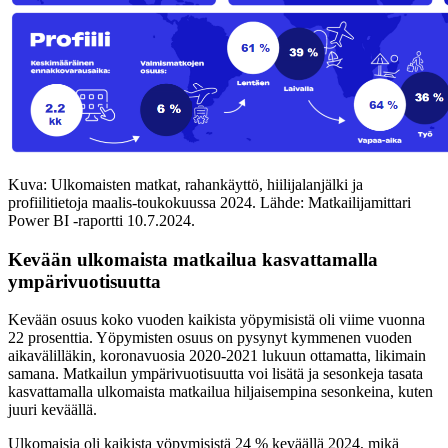
Kuva: Ulkomaisten matkat, rahankäyttö, hiilijalanjälki ja
profiilitietoja maalis-toukokuussa 2024. Lähde: Matkailijamittari
Power BI -raportti 10.7.2024.
Kevään ulkomaista matkailua kasvattamalla
ympärivuotisuutta
Kevään osuus koko vuoden kaikista yöpymisistä oli viime vuonna
22 prosenttia. Yöpymisten osuus on pysynyt kymmenen vuoden
aikavälilläkin, koronavuosia 2020-2021 lukuun ottamatta, likimain
samana. Matkailun ympärivuotisuutta voi lisätä ja sesonkeja tasata
kasvattamalla ulkomaista matkailua hiljaisempina sesonkeina, kuten
juuri keväällä.
Ulkomaisia oli kaikista yöpymisistä 24 % keväällä 2024, mikä