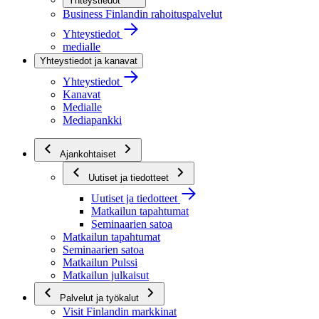
Yhteystiedot
Business Finlandin rahoituspalvelut
Yhteystiedot
medialle
Yhteystiedot ja kanavat
Yhteystiedot
Kanavat
Medialle
Mediapankki
Ajankohtaiset
Uutiset ja tiedotteet
Uutiset ja tiedotteet
Matkailun tapahtumat
Seminaarien satoa
Matkailun tapahtumat
Seminaarien satoa
Matkailun Pulssi
Matkailun julkaisut
Palvelut ja työkalut
Visit Finlandin markkinat