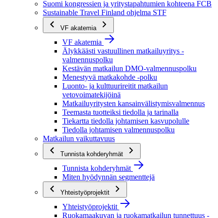
Suomi kongressien ja yritystapahtumien kohteena FCB
Sustainable Travel Finland ohjelma STF
VF akatemia
VF akatemia
Älykkäästi vastuullinen matkailuyritys -
valmennuspolku
Kestävän matkailun DMO-valmennuspolku
Menestyvä matkakohde -polku
Luonto- ja kulttuurireitit matkailun
vetovoimatekijöinä
Matkailuyritysten kansainvälistymisvalmennus
Teemasta tuotteiksi tiedolla ja tarinalla
Tiekartta tiedolla johtamisen kasvupolulle
Tiedolla johtamisen valmennuspolku
Matkailun vaikuttavuus
Tunnista kohderyhmät
Tunnista kohderyhmät
Miten hyödynnän segmenttejä
Yhteistyöprojektit
Yhteistyöprojektit
Ruokamaakuvan ja ruokamatkailun tunnettuus -