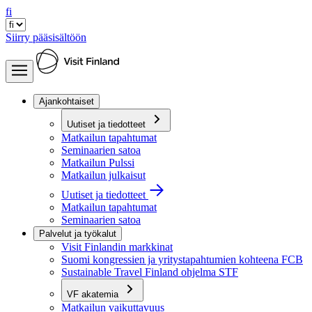
fi
Siirry pääsisältöön
Ajankohtaiset
Uutiset ja tiedotteet
Matkailun tapahtumat
Seminaarien satoa
Matkailun Pulssi
Matkailun julkaisut
Uutiset ja tiedotteet
Matkailun tapahtumat
Seminaarien satoa
Palvelut ja työkalut
Visit Finlandin markkinat
Suomi kongressien ja yritystapahtumien kohteena FCB
Sustainable Travel Finland ohjelma STF
VF akatemia
Matkailun vaikuttavuus