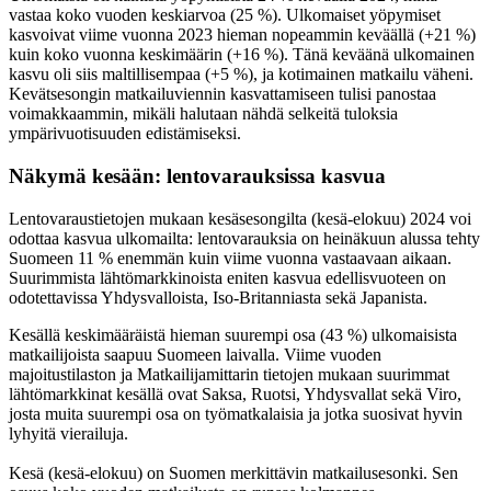
vastaa koko vuoden keskiarvoa (25 %). Ulkomaiset yöpymiset
kasvoivat viime vuonna 2023 hieman nopeammin keväällä (+21 %)
kuin koko vuonna keskimäärin (+16 %). Tänä keväänä ulkomainen
kasvu oli siis maltillisempaa (+5 %), ja kotimainen matkailu väheni.
Kevätsesongin matkailuviennin kasvattamiseen tulisi panostaa
voimakkaammin, mikäli halutaan nähdä selkeitä tuloksia
ympärivuotisuuden edistämiseksi.
Näkymä kesään: lentovarauksissa kasvua
Lentovaraustietojen mukaan kesäsesongilta (kesä-elokuu) 2024 voi
odottaa kasvua ulkomailta: lentovarauksia on heinäkuun alussa tehty
Suomeen 11 % enemmän kuin viime vuonna vastaavaan aikaan.
Suurimmista lähtömarkkinoista eniten kasvua edellisvuoteen on
odotettavissa Yhdysvalloista, Iso-Britanniasta sekä Japanista.
Kesällä keskimääräistä hieman suurempi osa (43 %) ulkomaisista
matkailijoista saapuu Suomeen laivalla. Viime vuoden
majoitustilaston ja Matkailijamittarin tietojen mukaan suurimmat
lähtömarkkinat kesällä ovat Saksa, Ruotsi, Yhdysvallat sekä Viro,
josta muita suurempi osa on työmatkalaisia ja jotka suosivat hyvin
lyhyitä vierailuja.
Kesä (kesä-elokuu) on Suomen merkittävin matkailusesonki. Sen