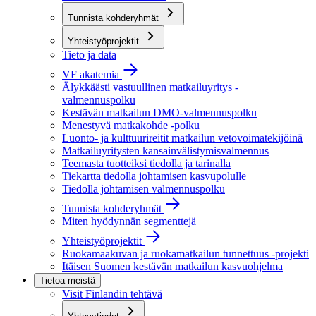
Tunnista kohderyhmät
Yhteistyöprojektit
Tieto ja data
VF akatemia
Älykkäästi vastuullinen matkailuyritys -
valmennuspolku
Kestävän matkailun DMO-valmennuspolku
Menestyvä matkakohde -polku
Luonto- ja kulttuurireitit matkailun vetovoimatekijöinä
Matkailuyritysten kansainvälistymisvalmennus
Teemasta tuotteiksi tiedolla ja tarinalla
Tiekartta tiedolla johtamisen kasvupolulle
Tiedolla johtamisen valmennuspolku
Tunnista kohderyhmät
Miten hyödynnän segmenttejä
Yhteistyöprojektit
Ruokamaakuvan ja ruokamatkailun tunnettuus -projekti
Itäisen Suomen kestävän matkailun kasvuohjelma
Tietoa meistä
Visit Finlandin tehtävä