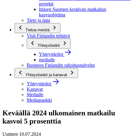
projekti
Itäisen Suomen kestävän matkailun
kasvuohjelma
Tieto ja data
Tietoa meistä
Visit Finlandin tehtävä
Yhteystiedot
Yhteystiedot
medialle
Business Finlandin rahoituspalvelut
Yhteystiedot ja kanavat
Yhteystiedot
Kanavat
Medialle
Mediapankki
Keväällä 2024 ulkomainen matkailu
kasvoi 5 prosenttia
Uutinen 10.07.2024