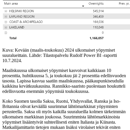
Kuva: Kevään (maalis-toukokuu) 2024 ulkomaiset yöpymiset
suuralueittain. Lähde: Tilastopalvelu Rudolf Power BI -raportti
10.7.2024.
Maaliskuussa ulkomaiset yöpymiset kasvoivat kaikkiaan 10
prosenttia, huhtikuussa 5, ja toukokuu jäi 2 prosenttia edellisvuoden
tasosta. Lapissa kasvua saatiin maaliskuussa, pääkaupunkiseudulla
kaikkina kevätkuukausina. Rannikko-saaristo puolestaan houkutteli
edellisvuotta enemmän yöpymisiä toukokuussa.
Koko Suomen tasolla Saksa, Ruotsi, Yhdysvallat, Ranska ja Iso-
Britannia olivat keväällä suurimmat lähtömarkkinat yöpymisten
perusteella. Saksa oli myös kaikilla suuralueilla kolmen tärkeimmän
ulkomaisen markkinan joukossa. Suurimmista lähtömarkkinoista
yöpymiset lisääntyivät suhteellisesti eniten Italiasta ja Kiinasta.
Matkailijamittarin tietojen mukaan lisäksi virolaiset tekivät eniten