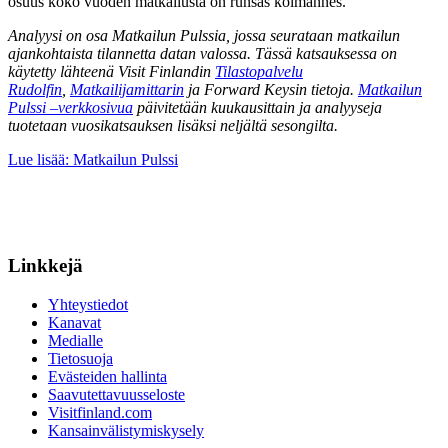
osuus koko vuoden matkailusta on runsas kolmannes.
Analyysi on osa Matkailun Pulssia, jossa seurataan matkailun
ajankohtaista tilannetta datan valossa. Tässä katsauksessa on
käytetty lähteenä Visit Finlandin
Tilastopalvelu
Rudolfin
,
Matkailijamittarin
ja Forward Keysin tietoja.
Matkailun
Pulssi –verkkosivua
päivitetään kuukausittain ja analyyseja
tuotetaan vuosikatsauksen lisäksi neljältä sesongilta.
Lue lisää: Matkailun Pulssi
Linkkejä
Yhteystiedot
Kanavat
Medialle
Tietosuoja
Evästeiden hallinta
Saavutettavuusseloste
Visitfinland.com
Kansainvälistymiskysely