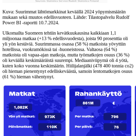
Kuva: Suurimmat lähtömarkkinat keväällä 2024 yöpymismäärän
mukaan sekä muutos edellisvuoteen. Lähde: Tilastopalvelu Rudolf
Power BI -raportti 10.7.2024.
Ulkomailta Suomeen tehtiin kevätkuukausina kaikkiaan 1,1
miljoonaa matkaa (+13 % edellisvuodesta), joista 90 prosenttia oli
yli yön kestäviä. Suurimmassa osassa (58 %) matkoista yövyttiin
hotellissa, vuokramökissä tai -huoneistossa. Valtaosa (64 %)
matkoista oli vapaa-ajan matkoja, mutta työmatkojen osuus (36 %)
oli keväällä keskimääräistä suurempi. Mediaaniviipymä oli 4 yötä,
kuten koko vuonna keskimäärin. Hiilijalanjälki (478 400 tonnia co2)
oli hieman pienentynyt edelliskeväästä, samoin lentomatkojen osuus
(61 %) hieman vähentynyt.