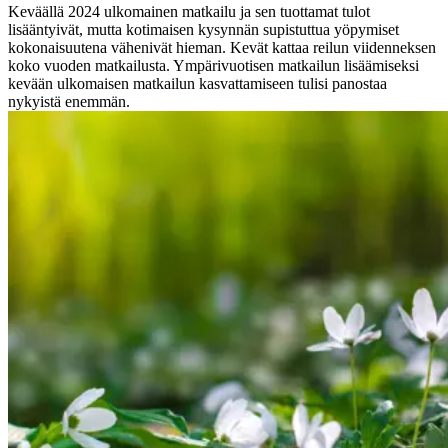
Keväällä 2024 ulkomainen matkailu ja sen tuottamat tulot
lisääntyivät, mutta kotimaisen kysynnän supistuttua yöpymiset
kokonaisuutena vähenivät hieman. Kevät kattaa reilun viidenneksen
koko vuoden matkailusta. Ympärivuotisen matkailun lisäämiseksi
kevään ulkomaisen matkailun kasvattamiseen tulisi panostaa
nykyistä enemmän.