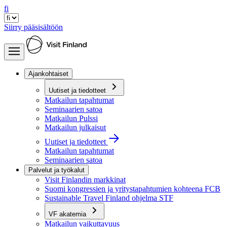
fi
Siirry pääsisältöön
Ajankohtaiset
Uutiset ja tiedotteet
Matkailun tapahtumat
Seminaarien satoa
Matkailun Pulssi
Matkailun julkaisut
Uutiset ja tiedotteet
Matkailun tapahtumat
Seminaarien satoa
Palvelut ja työkalut
Visit Finlandin markkinat
Suomi kongressien ja yritystapahtumien kohteena FCB
Sustainable Travel Finland ohjelma STF
VF akatemia
Matkailun vaikuttavuus