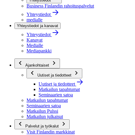
Yhteystiedot
Business Finlandin rahoituspalvelut
Yhteystiedot
medialle
Yhteystiedot ja kanavat
Yhteystiedot
Kanavat
Medialle
Mediapankki
Ajankohtaiset
Uutiset ja tiedotteet
Uutiset ja tiedotteet
Matkailun tapahtumat
Seminaarien satoa
Matkailun tapahtumat
Seminaarien satoa
Matkailun Pulssi
Matkailun julkaisut
Palvelut ja työkalut
Visit Finlandin markkinat