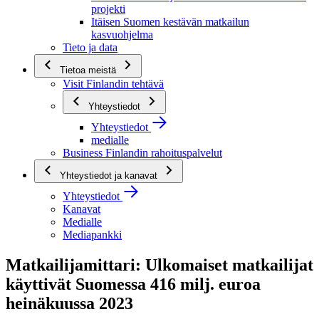
projekti
Itäisen Suomen kestävän matkailun
kasvuohjelma
Tieto ja data
Tietoa meistä
Visit Finlandin tehtävä
Yhteystiedot
Yhteystiedot
medialle
Business Finlandin rahoituspalvelut
Yhteystiedot ja kanavat
Yhteystiedot
Kanavat
Medialle
Mediapankki
Matkailijamittari: Ulkomaiset matkailijat
käyttivät Suomessa 416 milj. euroa
heinäkuussa 2023