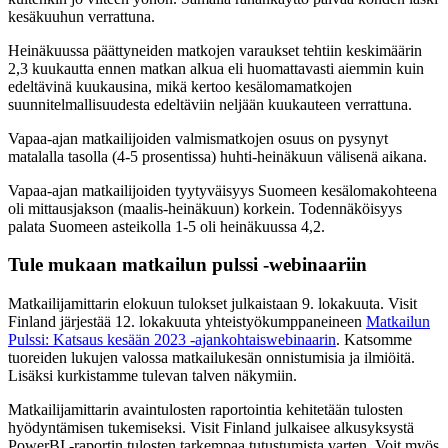
kesäkuuhun verrattuna.
Heinäkuussa päättyneiden matkojen varaukset tehtiin keskimäärin
2,3 kuukautta ennen matkan alkua eli huomattavasti aiemmin kuin
edeltävinä kuukausina, mikä kertoo kesälomamatkojen
suunnitelmallisuudesta edeltäviin neljään kuukauteen verrattuna.
Vapaa-ajan matkailijoiden valmismatkojen osuus on pysynyt
matalalla tasolla (4-5 prosentissa) huhti-heinäkuun välisenä aikana.
Vapaa-ajan matkailijoiden tyytyväisyys Suomeen kesälomakohteena
oli mittausjakson (maalis-heinäkuun) korkein. Todennäköisyys
palata Suomeen asteikolla 1-5 oli heinäkuussa 4,2.
Tule mukaan matkailun pulssi -webinaariin
Matkailijamittarin elokuun tulokset julkaistaan 9. lokakuuta. Visit
Finland järjestää 12. lokakuuta yhteistyökumppaneineen
Matkailun
Pulssi: Katsaus kesään 2023 -ajankohtaiswebinaarin
. Katsomme
tuoreiden lukujen valossa matkailukesän onnistumisia ja ilmiöitä.
Lisäksi kurkistamme tulevan talven näkymiin.
Matkailijamittarin avaintulosten raportointia kehitetään tulosten
hyödyntämisen tukemiseksi. Visit Finland julkaisee alkusyksystä
PowerBI -raportin tulosten tarkempaa tutustumista varten. Voit myös