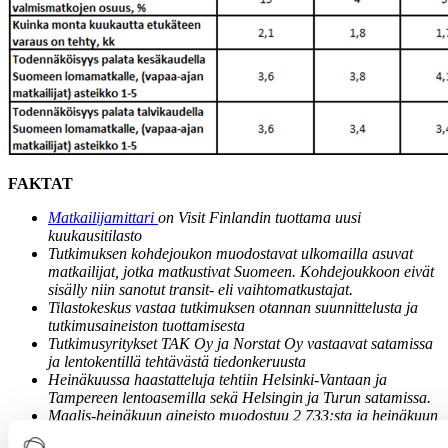
FAKTAT
Matkailijamittari
on Visit Finlandin tuottama uusi
kuukausitilasto
Tutkimuksen kohdejoukon muodostavat ulkomailla asuvat
matkailijat, jotka matkustivat Suomeen. Kohdejoukkoon eivät
sisälly niin sanotut transit- eli vaihtomatkustajat.
Tilastokeskus vastaa tutkimuksen otannan suunnittelusta ja
tutkimusaineiston tuottamisesta
Tutkimusyritykset TAK Oy ja Norstat Oy vastaavat satamissa
ja lentokentillä tehtävästä tiedonkeruusta
Heinäkuussa haastatteluja tehtiin Helsinki-Vantaan ja
Tampereen lentoasemilla sekä Helsingin ja Turun satamissa.
Maalis-heinäkuun aineisto muodostuu 2 733:sta ja heinäkuun
aineisto 700:sta kohdejoukkoon kuuluvan henkilön