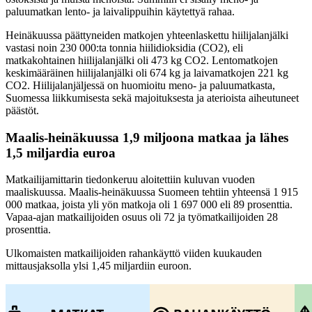
paluumatkan lento- ja laivalippuihin käytettyä rahaa.
Heinäkuussa päättyneiden matkojen yhteenlaskettu hiilijalanjälki
vastasi noin 230 000:ta tonnia hiilidioksidia (CO2), eli
matkakohtainen hiilijalanjälki oli 473 kg CO2. Lentomatkojen
keskimääräinen hiilijalanjälki oli 674 kg ja laivamatkojen 221 kg
CO2. Hiilijalanjäljessä on huomioitu meno- ja paluumatkasta,
Suomessa liikkumisesta sekä majoituksesta ja aterioista aiheutuneet
päästöt.
Maalis-heinäkuussa 1,9 miljoona matkaa ja lähes
1,5 miljardia euroa
Matkailijamittarin tiedonkeruu aloitettiin kuluvan vuoden
maaliskuussa. Maalis-heinäkuussa Suomeen tehtiin yhteensä 1 915
000 matkaa, joista yli yön matkoja oli 1 697 000 eli 89 prosenttia.
Vapaa-ajan matkailijoiden osuus oli 72 ja työmatkailijoiden 28
prosenttia.
Ulkomaisten matkailijoiden rahankäyttö viiden kuukauden
mittausjaksolla ylsi 1,45 miljardiin euroon.