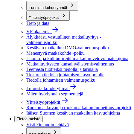
Tunnista kohderyhmät
Yhteistyöprojektit
Tieto ja data
VF akatemia
Älykkäästi vastuullinen matkailuyritys -
valmennuspolku
Kestävän matkailun DMO-valmennuspolku
Menestyvä matkakohde -polku
Luonto- ja kulttuurireitit matkailun vetovoimatekijöinä
Matkailuyritysten kansainvälistymisvalmennus
Teemasta tuotteiksi tiedolla ja tarinalla
Tiekartta tiedolla johtamisen kasvupolulle
Tiedolla johtamisen valmennuspolku
Tunnista kohderyhmät
Miten hyödynnän segmenttejä
Yhteistyöprojektit
Ruokamaakuvan ja ruokamatkailun tunnettuus -projekti
Itäisen Suomen kestävän matkailun kasvuohjelma
Tietoa meistä
Visit Finlandin tehtävä