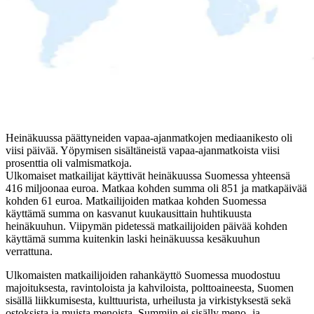
Heinäkuussa päättyneiden vapaa-ajanmatkojen mediaanikesto oli
viisi päivää. Yöpymisen sisältäneistä vapaa-ajanmatkoista viisi
prosenttia oli valmismatkoja.
Ulkomaiset matkailijat käyttivät heinäkuussa Suomessa yhteensä
416 miljoonaa euroa. Matkaa kohden summa oli 851 ja matkapäivää
kohden 61 euroa. Matkailijoiden matkaa kohden Suomessa
käyttämä summa on kasvanut kuukausittain huhtikuusta
heinäkuuhun. Viipymän pidetessä matkailijoiden päivää kohden
käyttämä summa kuitenkin laski heinäkuussa kesäkuuhun
verrattuna.
Ulkomaisten matkailijoiden rahankäyttö Suomessa muodostuu
majoituksesta, ravintoloista ja kahviloista, polttoaineesta, Suomen
sisällä liikkumisesta, kulttuurista, urheilusta ja virkistyksestä sekä
ostoksista ja muista menoista. Summiin ei sisälly meno- ja