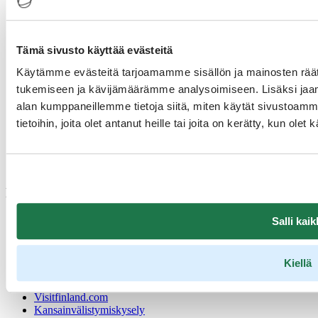
haastattelusta.
Matkamäärän virhemarginaali oli heinäkuussa noin 9 %
suuntaansa.
Tiedonkeruu aloitettiin kuluvan vuoden maaliskuussa
Tämä sivusto käyttää evästeitä
Tilastointiprosessia on kehitetty ensimmäisten kuukausien
aikana, minkä vuoksi lukuihin on tehty muutamia
Käytämme evästeitä tarjoamamme sisällön ja mainosten räät
tarkennuksia jälkikäteen.
tukemiseen ja kävijämäärämme analysoimiseen. Lisäksi jaam
Tutkimuksen tulokset julkaistaan tietokantatauluina
Visit
Finlandin Tilastopalvelu Rudolfissa
sekä avoimena
alan kumppaneillemme tietoja siitä, miten käytät sivustoam
datana
Matkailu ja turismi - Kategoriat avoindata.fi
tietoihin, joita olet antanut heille tai joita on kerätty, kun ole
Linkkejä
Yhteystiedot
Salli kaik
Kanavat
Medialle
Tietosuoja
Kiellä
Evästeiden hallinta
Saavutettavuusseloste
Visitfinland.com
Kansainvälistymiskysely