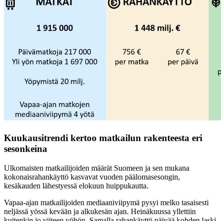
Kuukausitrendi kertoo matkailun rakenteesta eri
sesonkeina
Ulkomaisten matkailijoiden määrät Suomeen ja sen mukana
kokonaisrahankäyttö kasvavat vuoden päälomasesongin,
kesäkauden lähestyessä elokuun huippukautta.
Vapaa-ajan matkailijoiden mediaaniviipymä pysyi melko tasaisesti
neljässä yössä kevään ja alkukesän ajan. Heinäkuussa yllettiin
kuitenkin jo viiteen yöhön. Samalla rahankäyttö päivää kohden laski