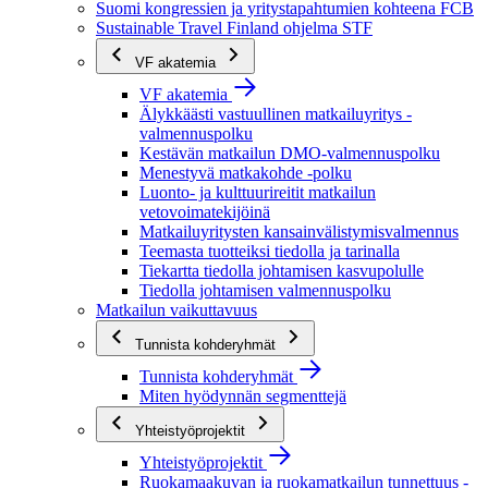
Suomi kongressien ja yritystapahtumien kohteena FCB
Sustainable Travel Finland ohjelma STF
VF akatemia
VF akatemia
Älykkäästi vastuullinen matkailuyritys -
valmennuspolku
Kestävän matkailun DMO-valmennuspolku
Menestyvä matkakohde -polku
Luonto- ja kulttuurireitit matkailun
vetovoimatekijöinä
Matkailuyritysten kansainvälistymisvalmennus
Teemasta tuotteiksi tiedolla ja tarinalla
Tiekartta tiedolla johtamisen kasvupolulle
Tiedolla johtamisen valmennuspolku
Matkailun vaikuttavuus
Tunnista kohderyhmät
Tunnista kohderyhmät
Miten hyödynnän segmenttejä
Yhteistyöprojektit
Yhteistyöprojektit
Ruokamaakuvan ja ruokamatkailun tunnettuus -