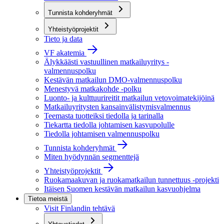
Tunnista kohderyhmät
Yhteistyöprojektit
Tieto ja data
VF akatemia
Älykkäästi vastuullinen matkailuyritys -
valmennuspolku
Kestävän matkailun DMO-valmennuspolku
Menestyvä matkakohde -polku
Luonto- ja kulttuurireitit matkailun vetovoimatekijöinä
Matkailuyritysten kansainvälistymisvalmennus
Teemasta tuotteiksi tiedolla ja tarinalla
Tiekartta tiedolla johtamisen kasvupolulle
Tiedolla johtamisen valmennuspolku
Tunnista kohderyhmät
Miten hyödynnän segmenttejä
Yhteistyöprojektit
Ruokamaakuvan ja ruokamatkailun tunnettuus -projekti
Itäisen Suomen kestävän matkailun kasvuohjelma
Tietoa meistä
Visit Finlandin tehtävä