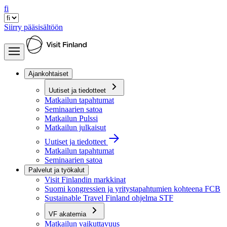
fi
Siirry pääsisältöön
Ajankohtaiset
Uutiset ja tiedotteet
Matkailun tapahtumat
Seminaarien satoa
Matkailun Pulssi
Matkailun julkaisut
Uutiset ja tiedotteet
Matkailun tapahtumat
Seminaarien satoa
Palvelut ja työkalut
Visit Finlandin markkinat
Suomi kongressien ja yritystapahtumien kohteena FCB
Sustainable Travel Finland ohjelma STF
VF akatemia
Matkailun vaikuttavuus