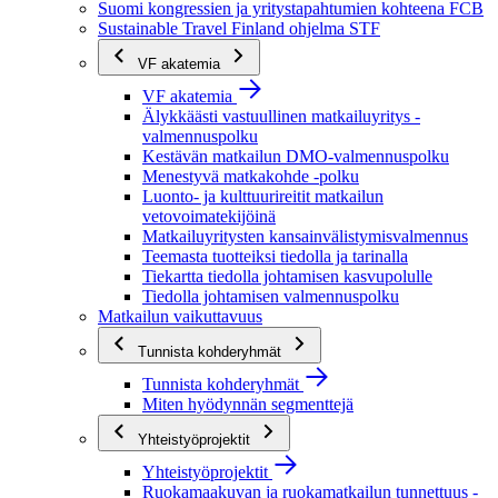
Suomi kongressien ja yritystapahtumien kohteena FCB
Sustainable Travel Finland ohjelma STF
VF akatemia
VF akatemia
Älykkäästi vastuullinen matkailuyritys -
valmennuspolku
Kestävän matkailun DMO-valmennuspolku
Menestyvä matkakohde -polku
Luonto- ja kulttuurireitit matkailun
vetovoimatekijöinä
Matkailuyritysten kansainvälistymisvalmennus
Teemasta tuotteiksi tiedolla ja tarinalla
Tiekartta tiedolla johtamisen kasvupolulle
Tiedolla johtamisen valmennuspolku
Matkailun vaikuttavuus
Tunnista kohderyhmät
Tunnista kohderyhmät
Miten hyödynnän segmenttejä
Yhteistyöprojektit
Yhteistyöprojektit
Ruokamaakuvan ja ruokamatkailun tunnettuus -