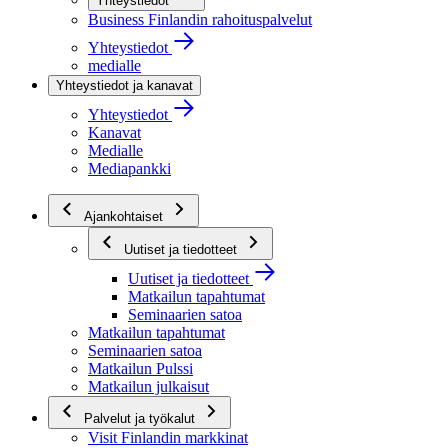
Yhteystiedot
Business Finlandin rahoituspalvelut
Yhteystiedot
medialle
Yhteystiedot ja kanavat
Yhteystiedot
Kanavat
Medialle
Mediapankki
Ajankohtaiset
Uutiset ja tiedotteet
Uutiset ja tiedotteet
Matkailun tapahtumat
Seminaarien satoa
Matkailun tapahtumat
Seminaarien satoa
Matkailun Pulssi
Matkailun julkaisut
Palvelut ja työkalut
Visit Finlandin markkinat