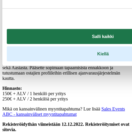
vastuullisille matkailuelämyksille on enenevissä määrin. Järjestämme
ensimmäistä kertaa kansainvälisen myyntitapahtuman, jonne
kutsumme myyjiksi vain STF-merkin omaavia matkailuyrityksiä.
Nyt on siis oiva aika kiriä kohti STF-merkkiä, mikäli sitä ette vielä
ole suorittaneet ja pitää nykyinen merkki voimassa!
Sustainable Travel Finland WebiWorkshop on kokonaan verkossa
Salli kaikki
pidettävä myyntitapahtuma, jonka ajankohta on 16.2.2023. Tilaisuus
koostuu tunnin webinaariosuudesta sekä workshopista, jossa
kansainväliset matkanjärjestäjät ja kotimaiset yritykset tapaavat
Kiellä
toisiaan kestävän matkailutarjonnan merkeissä. Matkanjärjestäjiä eli
ostajia on tulossa mukaan kaikilta markkinoilta Euroopasta, USA:sta
sekä Aasiasta. Pääsette sopimaan tapaamisista ennakkoon ja
tutustumaan ostajien profiileihin erillisen ajanvarausjärjestelmän
kautta.
Hinnasto:
150€ + ALV / 1 henkilö per yritys
250€ + ALV / 2 henkilöä per yritys
Mikä on kansainvälinen myyntitapahtuma? Lue lisää
Sales Events
ABC - kansainväliset myyntitapahtumat
Rekisteröidythän viimeistään 12.12.2022. Rekisteröitymiset ovat
sitovia.