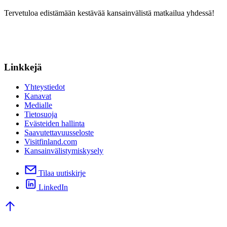
Tervetuloa edistämään kestävää kansainvälistä matkailua yhdessä!
Linkkejä
Yhteystiedot
Kanavat
Medialle
Tietosuoja
Evästeiden hallinta
Saavutettavuusseloste
Visitfinland.com
Kansainvälistymiskysely
Tilaa uutiskirje
LinkedIn