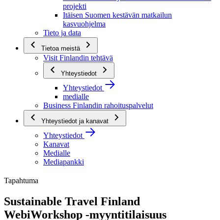
projekti
Itäisen Suomen kestävän matkailun
kasvuohjelma
Tieto ja data
Tietoa meistä
Visit Finlandin tehtävä
Yhteystiedot
Yhteystiedot
medialle
Business Finlandin rahoituspalvelut
Yhteystiedot ja kanavat
Yhteystiedot
Kanavat
Medialle
Mediapankki
Tapahtuma
Sustainable Travel Finland
WebiWorkshop -myyntitilaisuus